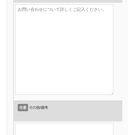
任意
その他/備考